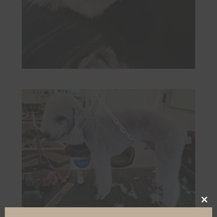
Clos
this